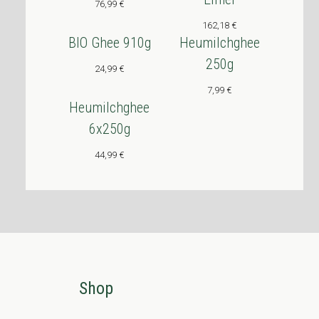
76,99
€
162,18
€
BIO Ghee 910g
Heumilchghee
250g
24,99
€
7,99
€
Heumilchghee
6x250g
44,99
€
Shop